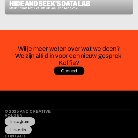
HIDE AND SEEK'S DATA LAB
Maak Kennis Met Het Datalab Van Hide And Seek!
Wil je meer weten over wat we doen?
We zijn altijd in voor een nieuw gesprek!
Koffie?
Connect
© 2025 AND CREATIVE 
VOLGEN
Instagram
LinkedIn
CONTACT